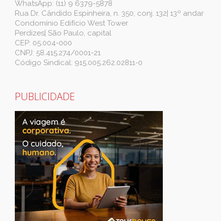
WhatsApp: (11) 9 6379-5878
Rua Dr. Cândido Espinheira, n. 350, conj. 132| 13º andar
Condomínio Edifício West Tower
Perdizes| São Paulo, capital
CEP: 05.004-000
CNPJ: 58.415.274/0001-21
Código Sindical: 915.005.262.02811-0
PUBLICIDADE