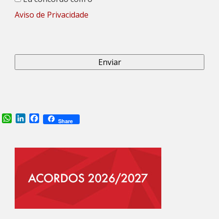
Aviso de Privacidade
Alternative:
WhatsApp
LinkedIn
Facebook
Share