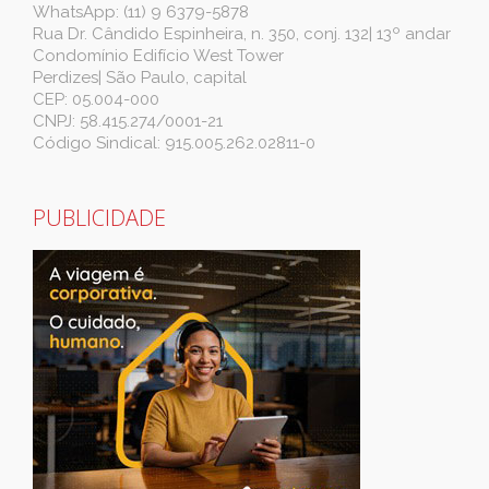
WhatsApp: (11) 9 6379-5878
Rua Dr. Cândido Espinheira, n. 350, conj. 132| 13º andar
Condomínio Edifício West Tower
Perdizes| São Paulo, capital
CEP: 05.004-000
CNPJ: 58.415.274/0001-21
Código Sindical: 915.005.262.02811-0
PUBLICIDADE