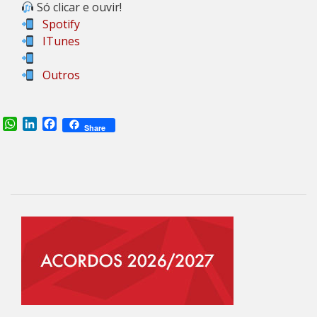
Só clicar e ouvir!
Spotify
ITunes
Outros
WhatsApp
LinkedIn
Facebook
Share