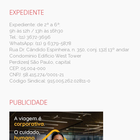
EXPEDIENTE
Expediente: de 2ª a 6ª:
9h às 12h / 13h às 16h30
Tel.: (11) 3672-3696
WhatsApp: (11) 9 6379-5878
Rua Dr. Cândido Espinheira, n. 350, conj. 132| 13º andar
Condomínio Edifício West Tower
Perdizes| São Paulo, capital
CEP: 05.004-000
CNPJ: 58.415.274/0001-21
Código Sindical: 915.005.262.02811-0
PUBLICIDADE