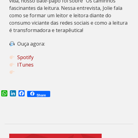
vida, nosso bate-papo foi sobre “Os caminhos
fascinantes da leitura. Nessa entrevista, Jolie fala
como se formar um leitor e leitora diante do
consumo viciante das redes sociais e como a leitura
é transformadora e terapêutica!
Ouça agora:
Spotify
ITunes
WhatsApp
LinkedIn
Facebook
Share