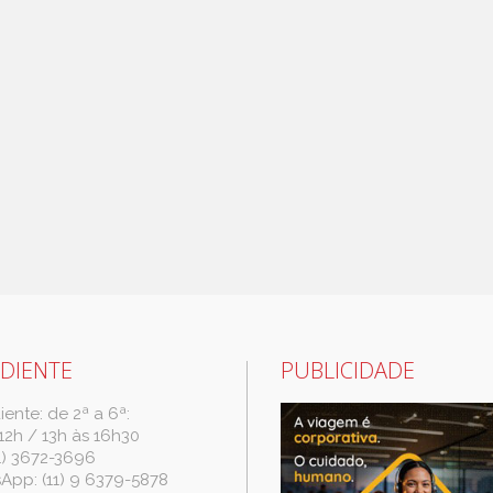
DIENTE
PUBLICIDADE
ente: de 2ª a 6ª:
12h / 13h às 16h30
(11) 3672-3696
App: (11) 9 6379-5878