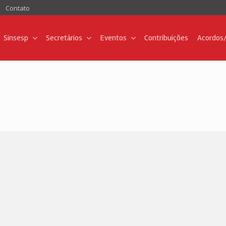
Contato
Sinsesp
Secretários
Eventos
Contribuições
Acordos/