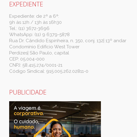
EXPEDIENTE
Expediente: de 2ª a 6ª:
9h às 12h / 13h às 16h30
Tel.: (11) 3672-3696
WhatsApp: (11) 9 6379-5878
Rua Dr. Cândido Espinheira, n. 350, conj. 132| 13º andar
Condomínio Edifício West Tower
Perdizes| São Paulo, capital
CEP: 05.004-000
CNPJ: 58.415.274/0001-21
Código Sindical: 915.005.262.02811-0
PUBLICIDADE