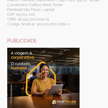
Condomínio Edifício West Tower
Perdizes| São Paulo, capital
CEP: 05.004-000
CNPJ: 58.415.274/0001-21
Código Sindical: 915.005.262.02811-0
PUBLICIDADE