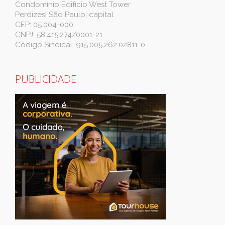
Condomínio Edifício West Tower
Perdizes| São Paulo, capital
CEP: 05.004-000
CNPJ: 58.415.274/0001-21
Código Sindical: 915.005.262.02811-0
PUBLICIDADE