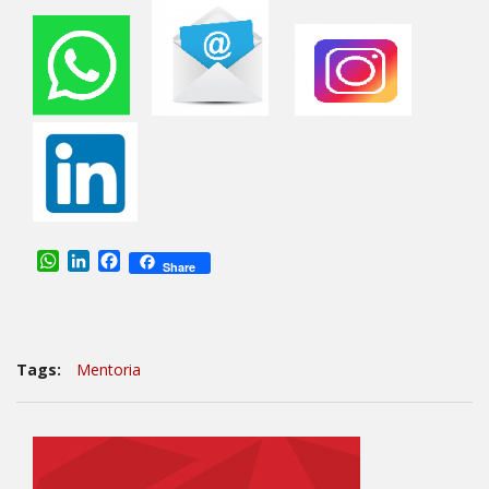
WhatsApp
LinkedIn
Facebook
Share
Tags:
Mentoria