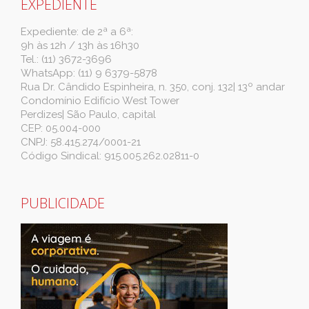
EXPEDIENTE
Expediente: de 2ª a 6ª:
9h às 12h / 13h às 16h30
Tel.: (11) 3672-3696
WhatsApp: (11) 9 6379-5878
Rua Dr. Cândido Espinheira, n. 350, conj. 132| 13º andar
Condomínio Edifício West Tower
Perdizes| São Paulo, capital
CEP: 05.004-000
CNPJ: 58.415.274/0001-21
Código Sindical: 915.005.262.02811-0
PUBLICIDADE