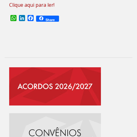
Clique aqui para ler!
WhatsApp
LinkedIn
Facebook
Share