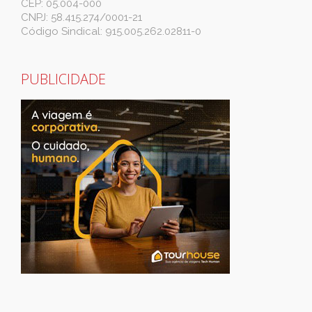
CEP: 05.004-000
CNPJ: 58.415.274/0001-21
Código Sindical: 915.005.262.02811-0
PUBLICIDADE