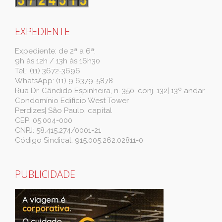
EXPEDIENTE
Expediente: de 2ª a 6ª:
9h às 12h / 13h às 16h30
Tel.: (11) 3672-3696
WhatsApp: (11) 9 6379-5878
Rua Dr. Cândido Espinheira, n. 350, conj. 132| 13º andar
Condomínio Edifício West Tower
Perdizes| São Paulo, capital
CEP: 05.004-000
CNPJ: 58.415.274/0001-21
Código Sindical: 915.005.262.02811-0
PUBLICIDADE