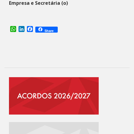
Empresa e Secretária (o)
WhatsApp
LinkedIn
Facebook
Share