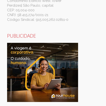
Condomínio Edifício West Tower
Perdizes| São Paulo, capital
CEP: 05.004-000
CNPJ: 58.415.274/0001-21
Código Sindical: 915.005.262.02811-0
PUBLICIDADE